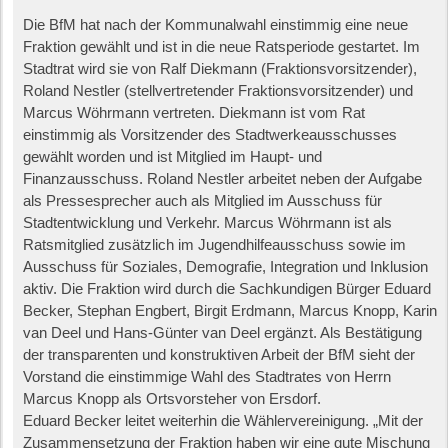
Die BfM hat nach der Kommunalwahl einstimmig eine neue
Fraktion gewählt und ist in die neue Ratsperiode gestartet. Im
Stadtrat wird sie von Ralf Diekmann (Fraktionsvorsitzender),
Roland Nestler (stellvertretender Fraktionsvorsitzender) und
Marcus Wöhrmann vertreten. Diekmann ist vom Rat
einstimmig als Vorsitzender des Stadtwerkeausschusses
gewählt worden und ist Mitglied im Haupt- und
Finanzausschuss. Roland Nestler arbeitet neben der Aufgabe
als Pressesprecher auch als Mitglied im Ausschuss für
Stadtentwicklung und Verkehr. Marcus Wöhrmann ist als
Ratsmitglied zusätzlich im Jugendhilfeausschuss sowie im
Ausschuss für Soziales, Demografie, Integration und Inklusion
aktiv. Die Fraktion wird durch die Sachkundigen Bürger Eduard
Becker, Stephan Engbert, Birgit Erdmann, Marcus Knopp, Karin
van Deel und Hans-Günter van Deel ergänzt. Als Bestätigung
der transparenten und konstruktiven Arbeit der BfM sieht der
Vorstand die einstimmige Wahl des Stadtrates von Herrn
Marcus Knopp als Ortsvorsteher von Ersdorf.
Eduard Becker leitet weiterhin die Wählervereinigung. „Mit der
Zusammensetzung der Fraktion haben wir eine gute Mischung