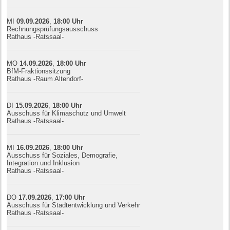
MI
09.09.
20
26
,
18:00
Uhr
Rechnungsprüfungsausschuss
Rathaus -Ratssaal-
MO
14.09.
20
26
,
18:00
Uhr
BfM-Fraktionssitzung
Rathaus -Raum Altendorf-
DI
15.09.
20
26
,
18:00
Uhr
Ausschuss für Klimaschutz und Umwelt
Rathaus -Ratssaal-
MI
16.09.
20
26
,
18:00
Uhr
Ausschuss für Soziales, Demografie,
Integration und Inklusion
Rathaus -Ratssaal-
DO
17.09.
20
26
,
17:00
Uhr
Ausschuss für Stadtentwicklung und Verkehr
Rathaus -Ratssaal-