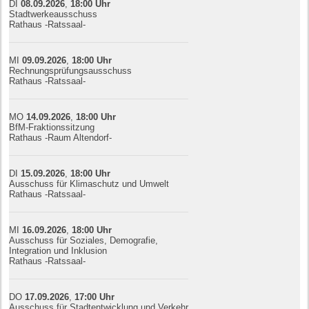
DI
08.09.
20
26
,
18:00
Uhr
Stadtwerkeausschuss
Rathaus -Ratssaal-
MI
09.09.
20
26
,
18:00
Uhr
Rechnungsprüfungsausschuss
Rathaus -Ratssaal-
MO
14.09.
20
26
,
18:00
Uhr
BfM-Fraktionssitzung
Rathaus -Raum Altendorf-
DI
15.09.
20
26
,
18:00
Uhr
Ausschuss für Klimaschutz und Umwelt
Rathaus -Ratssaal-
MI
16.09.
20
26
,
18:00
Uhr
Ausschuss für Soziales, Demografie,
Integration und Inklusion
Rathaus -Ratssaal-
DO
17.09.
20
26
,
17:00
Uhr
Ausschuss für Stadtentwicklung und Verkehr