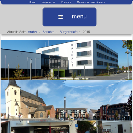
Home
Impressum
Kontakt
Datenschuzerklärung
menu
Aktuelle Seite:
Archiv
Berichte
Bürgerbriefe
2015