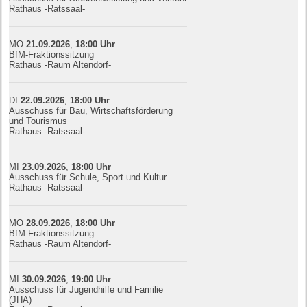
Rathaus -Ratssaal-
MO
21.09.
20
26
,
18:00
Uhr
BfM-Fraktionssitzung
Rathaus -Raum Altendorf-
DI
22.09.
20
26
,
18:00
Uhr
Ausschuss für Bau, Wirtschaftsförderung
und Tourismus
Rathaus -Ratssaal-
MI
23.09.
20
26
,
18:00
Uhr
Ausschuss für Schule, Sport und Kultur
Rathaus -Ratssaal-
MO
28.09.
20
26
,
18:00
Uhr
BfM-Fraktionssitzung
Rathaus -Raum Altendorf-
MI
30.09.
20
26
,
19:00
Uhr
Ausschuss für Jugendhilfe und Familie
(JHA)