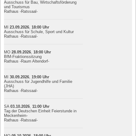
Ausschuss für Bau, Wirtschaftsförderung
und Tourismus
Rathaus -Ratssaal-
MI
23.09.
20
26
,
18:00
Uhr
Ausschuss für Schule, Sport und Kultur
Rathaus -Ratssaal-
MO
28.09.
20
26
,
18:00
Uhr
BfM-Fraktionssitzung
Rathaus -Raum Altendorf-
MI
30.09.
20
26
,
19:00
Uhr
Ausschuss für Jugendhilfe und Familie
(JHA)
Rathaus -Ratssaal-
SA
03.10.
20
26
,
11:00
Uhr
Tag der Deutschen Einheit Feierstunde in
Meckenheim-
Rathaus -Ratssaal-
MO
05.10.
20
26
,
18:00
Uhr