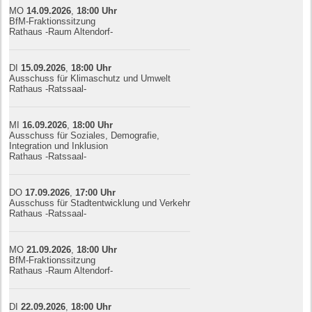
MO
14.09.
20
26
,
18:00
Uhr
BfM-Fraktionssitzung
Rathaus -Raum Altendorf-
DI
15.09.
20
26
,
18:00
Uhr
Ausschuss für Klimaschutz und Umwelt
Rathaus -Ratssaal-
MI
16.09.
20
26
,
18:00
Uhr
Ausschuss für Soziales, Demografie,
Integration und Inklusion
Rathaus -Ratssaal-
DO
17.09.
20
26
,
17:00
Uhr
Ausschuss für Stadtentwicklung und Verkehr
Rathaus -Ratssaal-
MO
21.09.
20
26
,
18:00
Uhr
BfM-Fraktionssitzung
Rathaus -Raum Altendorf-
DI
22.09.
20
26
,
18:00
Uhr