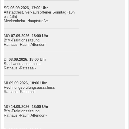
SO
06.09.
20
26
,
13:00
Uhr
Altstadtfest, verkaufsoffener Sonntag (13h
bis 18h)
Meckenheim -Hauptstraße-
MO
07.09.
20
26
,
18:00
Uhr
BfM-Fraktionssitzung
Rathaus -Raum Altendorf-
DI
08.09.
20
26
,
18:00
Uhr
Stadtwerkeausschuss
Rathaus -Ratssaal-
MI
09.09.
20
26
,
18:00
Uhr
Rechnungsprüfungsausschuss
Rathaus -Ratssaal-
MO
14.09.
20
26
,
18:00
Uhr
BfM-Fraktionssitzung
Rathaus -Raum Altendorf-