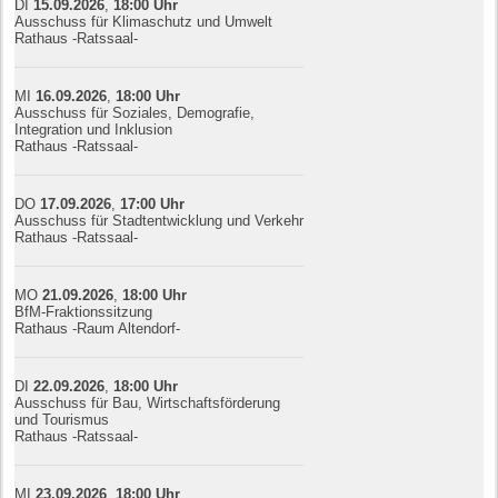
DI
15.09.
20
26
,
18:00
Uhr
Ausschuss für Klimaschutz und Umwelt
Rathaus -Ratssaal-
MI
16.09.
20
26
,
18:00
Uhr
Ausschuss für Soziales, Demografie,
Integration und Inklusion
Rathaus -Ratssaal-
DO
17.09.
20
26
,
17:00
Uhr
Ausschuss für Stadtentwicklung und Verkehr
Rathaus -Ratssaal-
MO
21.09.
20
26
,
18:00
Uhr
BfM-Fraktionssitzung
Rathaus -Raum Altendorf-
DI
22.09.
20
26
,
18:00
Uhr
Ausschuss für Bau, Wirtschaftsförderung
und Tourismus
Rathaus -Ratssaal-
MI
23.09.
20
26
,
18:00
Uhr