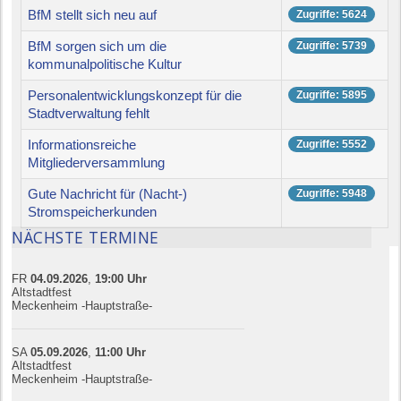
BfM stellt sich neu auf
Zugriffe: 5624
BfM sorgen sich um die
Zugriffe: 5739
kommunalpolitische Kultur
Personalentwicklungskonzept für die
Zugriffe: 5895
Stadtverwaltung fehlt
Informationsreiche
Zugriffe: 5552
Mitgliederversammlung
Gute Nachricht für (Nacht-)
Zugriffe: 5948
Stromspeicherkunden
NÄCHSTE TERMINE
FR
04.09.
20
26
,
19:00
Uhr
Altstadtfest
Meckenheim -Hauptstraße-
SA
05.09.
20
26
,
11:00
Uhr
Altstadtfest
Meckenheim -Hauptstraße-