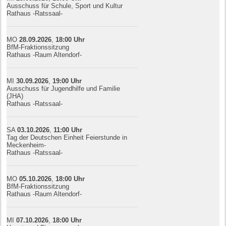
Ausschuss für Schule, Sport und Kultur
Rathaus -Ratssaal-
MO
28.09.
20
26
,
18:00
Uhr
BfM-Fraktionssitzung
Rathaus -Raum Altendorf-
MI
30.09.
20
26
,
19:00
Uhr
Ausschuss für Jugendhilfe und Familie
(JHA)
Rathaus -Ratssaal-
SA
03.10.
20
26
,
11:00
Uhr
Tag der Deutschen Einheit Feierstunde in
Meckenheim-
Rathaus -Ratssaal-
MO
05.10.
20
26
,
18:00
Uhr
BfM-Fraktionssitzung
Rathaus -Raum Altendorf-
MI
07.10.
20
26
,
18:00
Uhr