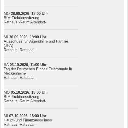
MO
28.09.
20
26
,
18:00
Uhr
BfM-Fraktionssitzung
Rathaus -Raum Altendorf-
MI
30.09.
20
26
,
19:00
Uhr
Ausschuss für Jugendhilfe und Familie
(JHA)
Rathaus -Ratssaal-
SA
03.10.
20
26
,
11:00
Uhr
Tag der Deutschen Einheit Feierstunde in
Meckenheim-
Rathaus -Ratssaal-
MO
05.10.
20
26
,
18:00
Uhr
BfM-Fraktionssitzung
Rathaus -Raum Altendorf-
MI
07.10.
20
26
,
18:00
Uhr
Haupt- und Finanzausschuss
Rathaus -Ratssaal-