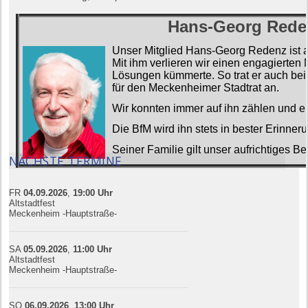
Hans-Georg Rede
Unser Mitglied Hans-Georg Redenz ist a
Mit ihm verlieren wir einen engagierten 
Lösungen kümmerte. So trat er auch be
für den Meckenheimer Stadtrat an.
Wir konnten immer
auf ihn
zählen und er
Die BfM wird ihn stets in bester Erinner
Seiner Familie gilt unser aufrichtiges Bei
NÄCHSTE TERMINE
FR
04.09.
20
26
,
19:00
Uhr
Altstadtfest
Meckenheim -Hauptstraße-
SA
05.09.
20
26
,
11:00
Uhr
Altstadtfest
Meckenheim -Hauptstraße-
SO
06.09.
20
26
,
13:00
Uhr