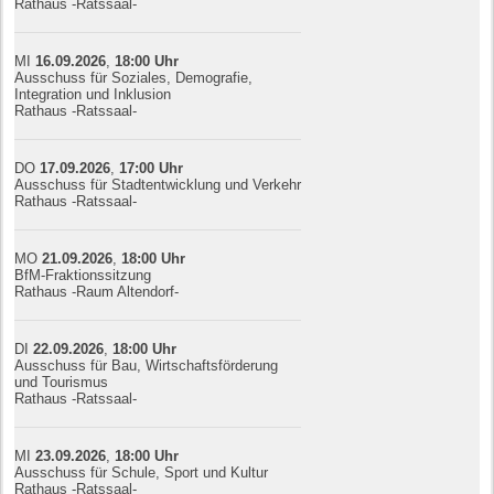
Rathaus -Ratssaal-
MI
16.09.
20
26
,
18:00
Uhr
Ausschuss für Soziales, Demografie,
Integration und Inklusion
Rathaus -Ratssaal-
DO
17.09.
20
26
,
17:00
Uhr
Ausschuss für Stadtentwicklung und Verkehr
Rathaus -Ratssaal-
MO
21.09.
20
26
,
18:00
Uhr
BfM-Fraktionssitzung
Rathaus -Raum Altendorf-
DI
22.09.
20
26
,
18:00
Uhr
Ausschuss für Bau, Wirtschaftsförderung
und Tourismus
Rathaus -Ratssaal-
MI
23.09.
20
26
,
18:00
Uhr
Ausschuss für Schule, Sport und Kultur
Rathaus -Ratssaal-