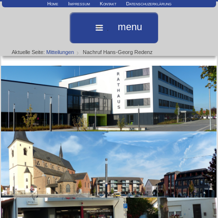
Home
Impressum
Kontakt
Datenschuzerklärung
menu
Aktuelle Seite:
Mitteilungen
Nachruf Hans-Georg Redenz