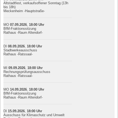
Altstadtfest, verkaufsoffener Sonntag (13h
bis 18h)
Meckenheim -Hauptstraße-
MO
07.09.
20
26
,
18:00
Uhr
BfM-Fraktionssitzung
Rathaus -Raum Altendorf-
DI
08.09.
20
26
,
18:00
Uhr
Stadtwerkeausschuss
Rathaus -Ratssaal-
MI
09.09.
20
26
,
18:00
Uhr
Rechnungsprüfungsausschuss
Rathaus -Ratssaal-
MO
14.09.
20
26
,
18:00
Uhr
BfM-Fraktionssitzung
Rathaus -Raum Altendorf-
DI
15.09.
20
26
,
18:00
Uhr
Ausschuss für Klimaschutz und Umwelt