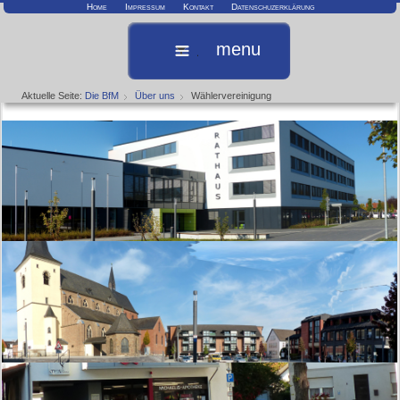
Home
Impressum
Kontakt
Datenschuzerklärung
menu
Aktuelle Seite:
Die BfM
Über uns
Wählervereinigung