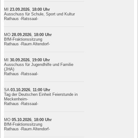
MI
23.09.
20
26
,
18:00
Uhr
Ausschuss für Schule, Sport und Kultur
Rathaus -Ratssaal-
MO
28.09.
20
26
,
18:00
Uhr
BfM-Fraktionssitzung
Rathaus -Raum Altendorf-
MI
30.09.
20
26
,
19:00
Uhr
Ausschuss für Jugendhilfe und Familie
(JHA)
Rathaus -Ratssaal-
SA
03.10.
20
26
,
11:00
Uhr
Tag der Deutschen Einheit Feierstunde in
Meckenheim-
Rathaus -Ratssaal-
MO
05.10.
20
26
,
18:00
Uhr
BfM-Fraktionssitzung
Rathaus -Raum Altendorf-