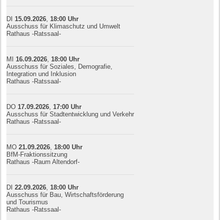
DI
15.09.
20
26
,
18:00
Uhr
Ausschuss für Klimaschutz und Umwelt
Rathaus -Ratssaal-
MI
16.09.
20
26
,
18:00
Uhr
Ausschuss für Soziales, Demografie,
Integration und Inklusion
Rathaus -Ratssaal-
DO
17.09.
20
26
,
17:00
Uhr
Ausschuss für Stadtentwicklung und Verkehr
Rathaus -Ratssaal-
MO
21.09.
20
26
,
18:00
Uhr
BfM-Fraktionssitzung
Rathaus -Raum Altendorf-
DI
22.09.
20
26
,
18:00
Uhr
Ausschuss für Bau, Wirtschaftsförderung
und Tourismus
Rathaus -Ratssaal-