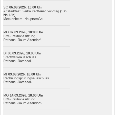
SO
06.09.
20
26
,
13:00
Uhr
Altstadtfest, verkaufsoffener Sonntag (13h
bis 18h)
Meckenheim -Hauptstraße-
MO
07.09.
20
26
,
18:00
Uhr
BfM-Fraktionssitzung
Rathaus -Raum Altendorf-
DI
08.09.
20
26
,
18:00
Uhr
Stadtwerkeausschuss
Rathaus -Ratssaal-
MI
09.09.
20
26
,
18:00
Uhr
Rechnungsprüfungsausschuss
Rathaus -Ratssaal-
MO
14.09.
20
26
,
18:00
Uhr
BfM-Fraktionssitzung
Rathaus -Raum Altendorf-