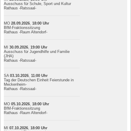
Ausschuss für Schule, Sport und Kultur
Rathaus -Ratssaal-
MO
28.09.
20
26
,
18:00
Uhr
BfM-Fraktionssitzung
Rathaus -Raum Altendorf-
MI
30.09.
20
26
,
19:00
Uhr
Ausschuss für Jugendhilfe und Familie
(JHA)
Rathaus -Ratssaal-
SA
03.10.
20
26
,
11:00
Uhr
Tag der Deutschen Einheit Feierstunde in
Meckenheim-
Rathaus -Ratssaal-
MO
05.10.
20
26
,
18:00
Uhr
BfM-Fraktionssitzung
Rathaus -Raum Altendorf-
MI
07.10.
20
26
,
18:00
Uhr