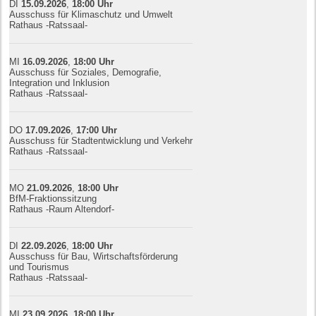
DI
15.09.
20
26
,
18:00
Uhr
Ausschuss für Klimaschutz und Umwelt
Rathaus -Ratssaal-
MI
16.09.
20
26
,
18:00
Uhr
Ausschuss für Soziales, Demografie,
Integration und Inklusion
Rathaus -Ratssaal-
DO
17.09.
20
26
,
17:00
Uhr
Ausschuss für Stadtentwicklung und Verkehr
Rathaus -Ratssaal-
MO
21.09.
20
26
,
18:00
Uhr
BfM-Fraktionssitzung
Rathaus -Raum Altendorf-
DI
22.09.
20
26
,
18:00
Uhr
Ausschuss für Bau, Wirtschaftsförderung
und Tourismus
Rathaus -Ratssaal-
MI
23.09.
20
26
,
18:00
Uhr