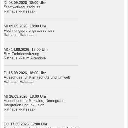
DI
08.09.
20
26
,
18:00
Uhr
Stadtwerkeausschuss
Rathaus -Ratssaal-
MI
09.09.
20
26
,
18:00
Uhr
Rechnungsprüfungsausschuss
Rathaus -Ratssaal-
MO
14.09.
20
26
,
18:00
Uhr
BfM-Fraktionssitzung
Rathaus -Raum Altendorf-
DI
15.09.
20
26
,
18:00
Uhr
Ausschuss für Klimaschutz und Umwelt
Rathaus -Ratssaal-
MI
16.09.
20
26
,
18:00
Uhr
Ausschuss für Soziales, Demografie,
Integration und Inklusion
Rathaus -Ratssaal-
DO
17.09.
20
26
,
17:00
Uhr