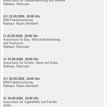
Ausschuss für Stadtentwicklung und Verkehr
Rathaus -Ratssaal-
MO
21.09.
20
26
,
18:00
Uhr
BfM-Fraktionssitzung
Rathaus -Raum Altendorf-
DI
22.09.
20
26
,
18:00
Uhr
Ausschuss für Bau, Wirtschaftsförderung
und Tourismus
Rathaus -Ratssaal-
MI
23.09.
20
26
,
18:00
Uhr
Ausschuss für Schule, Sport und Kultur
Rathaus -Ratssaal-
MO
28.09.
20
26
,
18:00
Uhr
BfM-Fraktionssitzung
Rathaus -Raum Altendorf-
MI
30.09.
20
26
,
19:00
Uhr
Ausschuss für Jugendhilfe und Familie
(JHA)