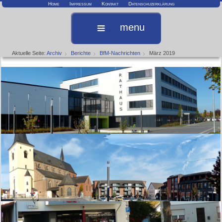
Home
Impressum
Kontakt
Datenschuzerklärung
menu
Aktuelle Seite:
Archiv
Berichte
BfM-Nachrichten
März 2019