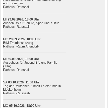
und Tourismus
Rathaus -Ratssaal-
MI
23.09.
20
26
,
18:00
Uhr
Ausschuss für Schule, Sport und Kultur
Rathaus -Ratssaal-
MO
28.09.
20
26
,
18:00
Uhr
BfM-Fraktionssitzung
Rathaus -Raum Altendorf-
MI
30.09.
20
26
,
19:00
Uhr
Ausschuss für Jugendhilfe und Familie
(JHA)
Rathaus -Ratssaal-
SA
03.10.
20
26
,
11:00
Uhr
Tag der Deutschen Einheit Feierstunde in
Meckenheim-
Rathaus -Ratssaal-
MO
05.10.
20
26
,
18:00
Uhr