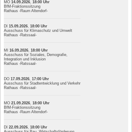
MO
14.09.
20
26
,
18:00
Uhr
BfM-Fraktionssitzung
Rathaus -Raum Altendorf-
DI
15.09.
20
26
,
18:00
Uhr
Ausschuss für Klimaschutz und Umwelt
Rathaus -Ratssaal-
MI
16.09.
20
26
,
18:00
Uhr
Ausschuss für Soziales, Demografie,
Integration und Inklusion
Rathaus -Ratssaal-
DO
17.09.
20
26
,
17:00
Uhr
Ausschuss für Stadtentwicklung und Verkehr
Rathaus -Ratssaal-
MO
21.09.
20
26
,
18:00
Uhr
BfM-Fraktionssitzung
Rathaus -Raum Altendorf-
DI
22.09.
20
26
,
18:00
Uhr
Ausschuss für Bau, Wirtschaftsförderung