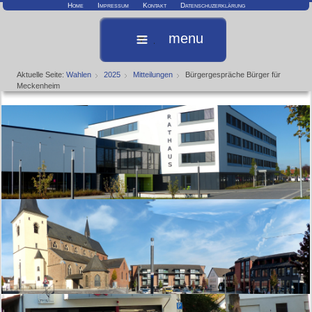
Home
Impressum
Kontakt
Datenschuzerklärung
menu
Aktuelle Seite:
Wahlen
2025
Mitteilungen
Bürgergespräche Bürger für
Meckenheim