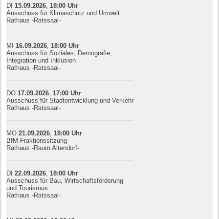
DI
15.09.
20
26
,
18:00
Uhr
Ausschuss für Klimaschutz und Umwelt
Rathaus -Ratssaal-
MI
16.09.
20
26
,
18:00
Uhr
Ausschuss für Soziales, Demografie,
Integration und Inklusion
Rathaus -Ratssaal-
DO
17.09.
20
26
,
17:00
Uhr
Ausschuss für Stadtentwicklung und Verkehr
Rathaus -Ratssaal-
MO
21.09.
20
26
,
18:00
Uhr
BfM-Fraktionssitzung
Rathaus -Raum Altendorf-
DI
22.09.
20
26
,
18:00
Uhr
Ausschuss für Bau, Wirtschaftsförderung
und Tourismus
Rathaus -Ratssaal-