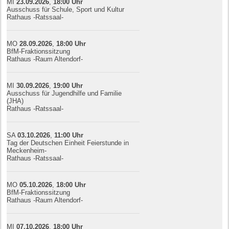
MI
23.09.
20
26
,
18:00
Uhr
Ausschuss für Schule, Sport und Kultur
Rathaus -Ratssaal-
MO
28.09.
20
26
,
18:00
Uhr
BfM-Fraktionssitzung
Rathaus -Raum Altendorf-
MI
30.09.
20
26
,
19:00
Uhr
Ausschuss für Jugendhilfe und Familie
(JHA)
Rathaus -Ratssaal-
SA
03.10.
20
26
,
11:00
Uhr
Tag der Deutschen Einheit Feierstunde in
Meckenheim-
Rathaus -Ratssaal-
MO
05.10.
20
26
,
18:00
Uhr
BfM-Fraktionssitzung
Rathaus -Raum Altendorf-
MI
07.10.
20
26
,
18:00
Uhr