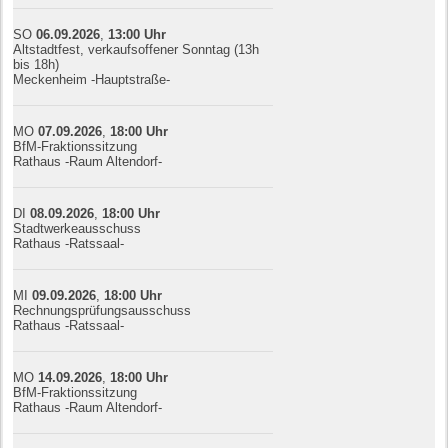
SO
06.09.
20
26
,
13:00
Uhr
Altstadtfest, verkaufsoffener Sonntag (13h
bis 18h)
Meckenheim -Hauptstraße-
MO
07.09.
20
26
,
18:00
Uhr
BfM-Fraktionssitzung
Rathaus -Raum Altendorf-
DI
08.09.
20
26
,
18:00
Uhr
Stadtwerkeausschuss
Rathaus -Ratssaal-
MI
09.09.
20
26
,
18:00
Uhr
Rechnungsprüfungsausschuss
Rathaus -Ratssaal-
MO
14.09.
20
26
,
18:00
Uhr
BfM-Fraktionssitzung
Rathaus -Raum Altendorf-