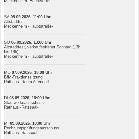
Meckenheim -Hauptstraße-
SA
05.09.
20
26
,
11:00
Uhr
Altstadtfest
Meckenheim -Hauptstraße-
SO
06.09.
20
26
,
13:00
Uhr
Altstadtfest, verkaufsoffener Sonntag (13h
bis 18h)
Meckenheim -Hauptstraße-
MO
07.09.
20
26
,
18:00
Uhr
BfM-Fraktionssitzung
Rathaus -Raum Altendorf-
DI
08.09.
20
26
,
18:00
Uhr
Stadtwerkeausschuss
Rathaus -Ratssaal-
MI
09.09.
20
26
,
18:00
Uhr
Rechnungsprüfungsausschuss
Rathaus -Ratssaal-