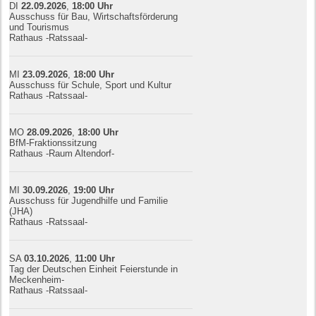
DI
22.09.
20
26
,
18:00
Uhr
Ausschuss für Bau, Wirtschaftsförderung
und Tourismus
Rathaus -Ratssaal-
MI
23.09.
20
26
,
18:00
Uhr
Ausschuss für Schule, Sport und Kultur
Rathaus -Ratssaal-
MO
28.09.
20
26
,
18:00
Uhr
BfM-Fraktionssitzung
Rathaus -Raum Altendorf-
MI
30.09.
20
26
,
19:00
Uhr
Ausschuss für Jugendhilfe und Familie
(JHA)
Rathaus -Ratssaal-
SA
03.10.
20
26
,
11:00
Uhr
Tag der Deutschen Einheit Feierstunde in
Meckenheim-
Rathaus -Ratssaal-