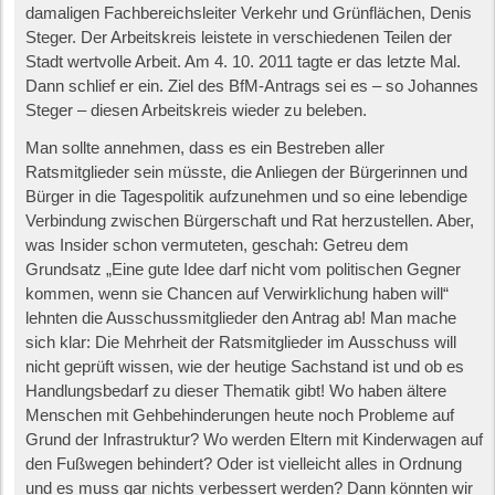
damaligen Fachbereichsleiter Verkehr und Grünflächen, Denis
Steger. Der Arbeitskreis leistete in verschiedenen Teilen der
Stadt wertvolle Arbeit. Am 4. 10. 2011 tagte er das letzte Mal.
Dann schlief er ein. Ziel des BfM-Antrags sei es – so Johannes
Steger – diesen Arbeitskreis wieder zu beleben.
Man sollte annehmen, dass es ein Bestreben aller
Ratsmitglieder sein müsste, die Anliegen der Bürgerinnen und
Bürger in die Tagespolitik aufzunehmen und so eine lebendige
Verbindung zwischen Bürgerschaft und Rat herzustellen. Aber,
was Insider schon vermuteten, geschah: Getreu dem
Grundsatz „Eine gute Idee darf nicht vom politischen Gegner
kommen, wenn sie Chancen auf Verwirklichung haben will“
lehnten die Ausschussmitglieder den Antrag ab! Man mache
sich klar: Die Mehrheit der Ratsmitglieder im Ausschuss will
nicht geprüft wissen, wie der heutige Sachstand ist und ob es
Handlungsbedarf zu dieser Thematik gibt! Wo haben ältere
Menschen mit Gehbehinderungen heute noch Probleme auf
Grund der Infrastruktur? Wo werden Eltern mit Kinderwagen auf
den Fußwegen behindert? Oder ist vielleicht alles in Ordnung
und es muss gar nichts verbessert werden? Dann könnten wir