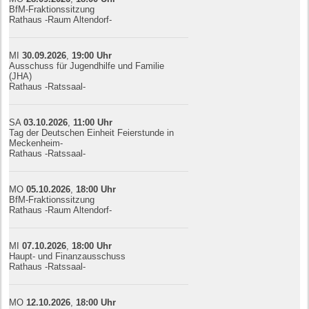
BfM-Fraktionssitzung
Rathaus -Raum Altendorf-
MI
30.09.
20
26
,
19:00
Uhr
Ausschuss für Jugendhilfe und Familie
(JHA)
Rathaus -Ratssaal-
SA
03.10.
20
26
,
11:00
Uhr
Tag der Deutschen Einheit Feierstunde in
Meckenheim-
Rathaus -Ratssaal-
MO
05.10.
20
26
,
18:00
Uhr
BfM-Fraktionssitzung
Rathaus -Raum Altendorf-
MI
07.10.
20
26
,
18:00
Uhr
Haupt- und Finanzausschuss
Rathaus -Ratssaal-
MO
12.10.
20
26
,
18:00
Uhr