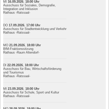
MI
16.09.
20
26
,
18:00
Uhr
Ausschuss für Soziales, Demografie,
Integration und Inklusion
Rathaus -Ratssaal-
DO
17.09.
20
26
,
17:00
Uhr
Ausschuss für Stadtentwicklung und Verkehr
Rathaus -Ratssaal-
MO
21.09.
20
26
,
18:00
Uhr
BfM-Fraktionssitzung
Rathaus -Raum Altendorf-
DI
22.09.
20
26
,
18:00
Uhr
Ausschuss für Bau, Wirtschaftsförderung
und Tourismus
Rathaus -Ratssaal-
MI
23.09.
20
26
,
18:00
Uhr
Ausschuss für Schule, Sport und Kultur
Rathaus -Ratssaal-
MO
28.09.
20
26
,
18:00
Uhr