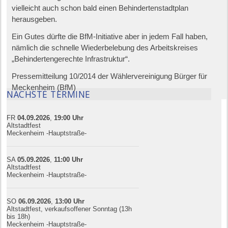
vielleicht auch schon bald einen Behindertenstadtplan
herausgeben.
Ein Gutes dürfte die BfM-Initiative aber in jedem Fall haben,
nämlich die schnelle Wiederbelebung des Arbeitskreises
„Behindertengerechte Infrastruktur“.
Pressemitteilung 10/2014 der Wählervereinigung Bürger für
Meckenheim (BfM)
NÄCHSTE TERMINE
FR
04.09.
20
26
,
19:00
Uhr
Altstadtfest
Meckenheim -Hauptstraße-
SA
05.09.
20
26
,
11:00
Uhr
Altstadtfest
Meckenheim -Hauptstraße-
SO
06.09.
20
26
,
13:00
Uhr
Altstadtfest, verkaufsoffener Sonntag (13h
bis 18h)
Meckenheim -Hauptstraße-