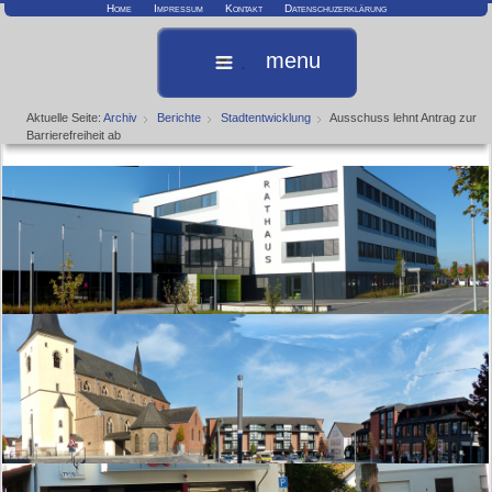
Home
Impressum
Kontakt
Datenschuzerklärung
menu
Aktuelle Seite:
Archiv
Berichte
Stadtentwicklung
Ausschuss lehnt Antrag zur
Barrierefreiheit ab