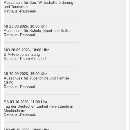
Ausschuss für Bau, Wirtschaftsförderung
und Tourismus
Rathaus -Ratssaal-
MI
23.09.
20
26
,
18:00
Uhr
Ausschuss für Schule, Sport und Kultur
Rathaus -Ratssaal-
MO
28.09.
20
26
,
18:00
Uhr
BfM-Fraktionssitzung
Rathaus -Raum Altendorf-
MI
30.09.
20
26
,
19:00
Uhr
Ausschuss für Jugendhilfe und Familie
(JHA)
Rathaus -Ratssaal-
SA
03.10.
20
26
,
11:00
Uhr
Tag der Deutschen Einheit Feierstunde in
Meckenheim-
Rathaus -Ratssaal-