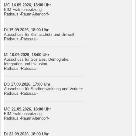
MO
14.09.
20
26
,
18:00
Uhr
BfM-Fraktionssitzung
Rathaus -Raum Altendorf-
DI
15.09.
20
26
,
18:00
Uhr
Ausschuss für Klimaschutz und Umwelt
Rathaus -Ratssaal-
MI
16.09.
20
26
,
18:00
Uhr
Ausschuss für Soziales, Demografie,
Integration und Inklusion
Rathaus -Ratssaal-
DO
17.09.
20
26
,
17:00
Uhr
Ausschuss für Stadtentwicklung und Verkehr
Rathaus -Ratssaal-
MO
21.09.
20
26
,
18:00
Uhr
BfM-Fraktionssitzung
Rathaus -Raum Altendorf-
DI
22.09.
20
26
,
18:00
Uhr