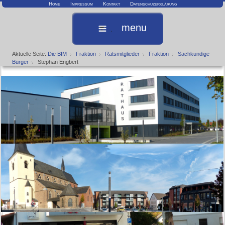
Home
Impressum
Kontakt
Datenschuzerklärung
menu
Aktuelle Seite:
Die BfM
Fraktion
Ratsmitglieder
Fraktion
Sachkundige
Bürger
Stephan Engbert