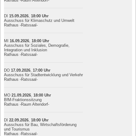
Rathaus -Raum Altendorf-
DI
15.09.
20
26
,
18:00
Uhr
Ausschuss für Klimaschutz und Umwelt
Rathaus -Ratssaal-
MI
16.09.
20
26
,
18:00
Uhr
Ausschuss für Soziales, Demografie,
Integration und Inklusion
Rathaus -Ratssaal-
DO
17.09.
20
26
,
17:00
Uhr
Ausschuss für Stadtentwicklung und Verkehr
Rathaus -Ratssaal-
MO
21.09.
20
26
,
18:00
Uhr
BfM-Fraktionssitzung
Rathaus -Raum Altendorf-
DI
22.09.
20
26
,
18:00
Uhr
Ausschuss für Bau, Wirtschaftsförderung
und Tourismus
Rathaus -Ratssaal-