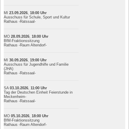
MI
23.09.
20
26
,
18:00
Uhr
Ausschuss für Schule, Sport und Kultur
Rathaus -Ratssaal-
MO
28.09.
20
26
,
18:00
Uhr
BfM-Fraktionssitzung
Rathaus -Raum Altendorf-
MI
30.09.
20
26
,
19:00
Uhr
Ausschuss für Jugendhilfe und Familie
(JHA)
Rathaus -Ratssaal-
SA
03.10.
20
26
,
11:00
Uhr
Tag der Deutschen Einheit Feierstunde in
Meckenheim-
Rathaus -Ratssaal-
MO
05.10.
20
26
,
18:00
Uhr
BfM-Fraktionssitzung
Rathaus -Raum Altendorf-